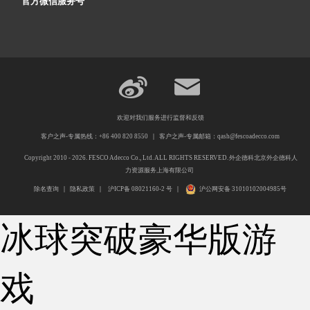
官方微信服务号
欢迎对我们服务进行监督和反馈
客户之声-专属热线：+86 400 820 8550
|
客户之声-专属邮箱：qash@fescoadecco.com
Copyright 2010 - 2026. FESCO Adecco Co., Ltd. ALL RIGHTS RESERVED.
外企德科
北京外企德科人
力资源服务上海有限公司
除名查询
|
隐私政策
|
沪ICP备 08021160-2 号
|
沪公网安备 31010102004985号
冰球突破豪华版游
戏