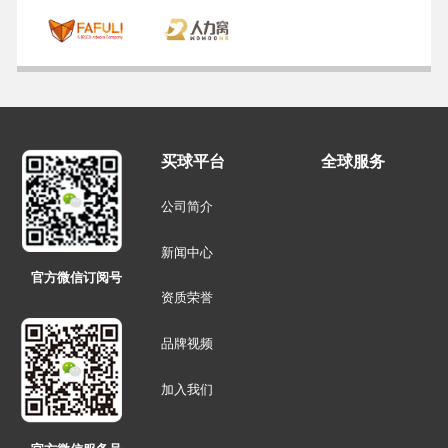
买球平台
全球服务
公司简介
新闻中心
官方微信订阅号
资质荣誉
品牌视频
加入我们