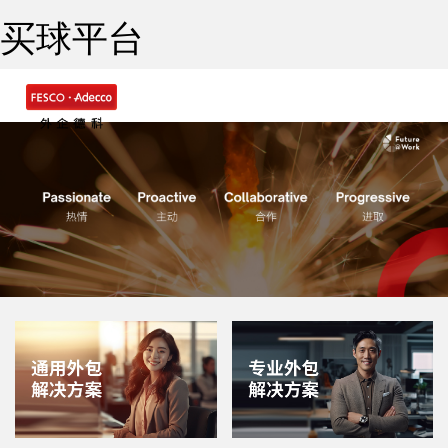
买球平台
Togg
navig