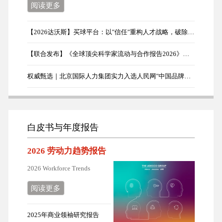
阅读更多
【2026达沃斯】买球平台：以"信任"重构人才战略，破除AI时代企业转型误区
【联合发布】《全球顶尖科学家流动与合作报告2026》首发
权威甄选｜北京国际人力集团实力入选人民网"中国品牌日"展示品牌
白皮书与年度报告
2026 劳动力趋势报告
2026 Workforce Trends
阅读更多
2025年商业领袖研究报告