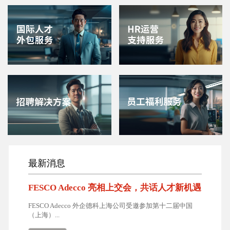
最新消息
FESCO Adecco 亮相上交会，共话人才新机遇
FESCO Adecco 外企德科上海公司受邀参加第十二届中国
（上海）...