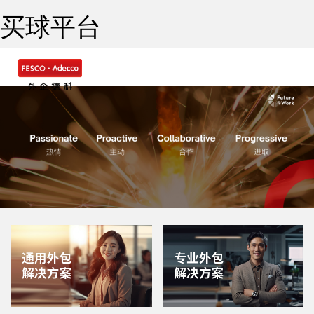
买球平台
Togg
navig