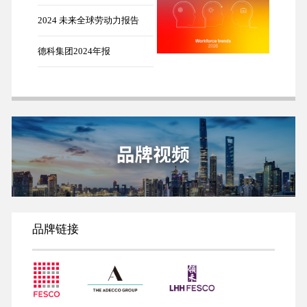
2024 未来全球劳动力报告
德科集团2024年报
品牌链接