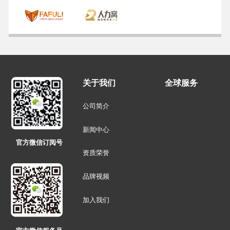
关于我们
全球服务
公司简介
新闻中心
官方微信订阅号
资质荣誉
品牌视频
加入我们