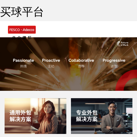
买球平台
Togg
navig