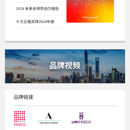
2024 未来全球劳动力报告
十大正规买球2024年报
品牌链接