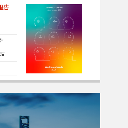
势报告
报告
报告