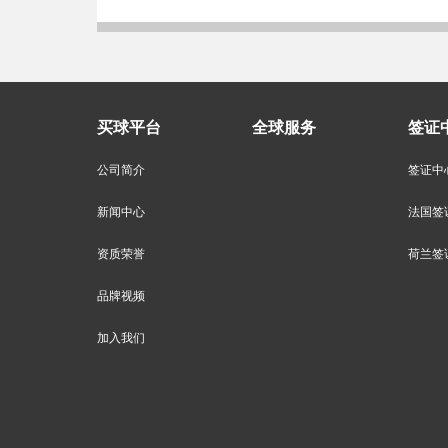
买球平台
全球服务
签证
公司简介
签证中
新闻中心
法国签
资质荣誉
荷兰签
品牌视频
加入我们