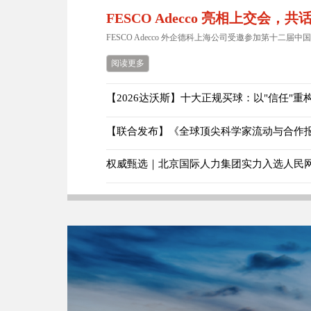
FESCO Adecco 亮相上交会，
FESCO Adecco 外企德科上海公司受邀参加第十二届中国
阅读更多
【联合发布】《全球顶尖科学家流动与合作报告
权威甄选｜北京国际人力集团实力入选人民网