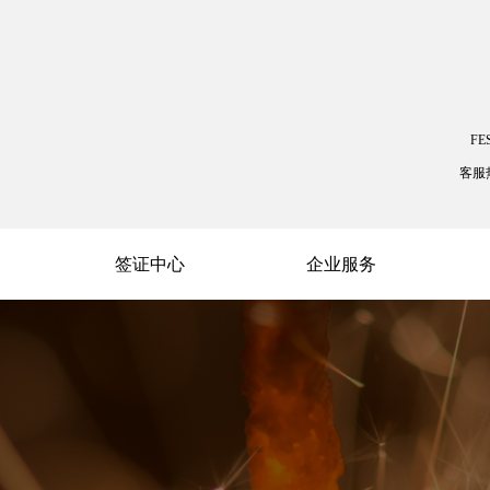
FE
客服
签证中心
企业服务