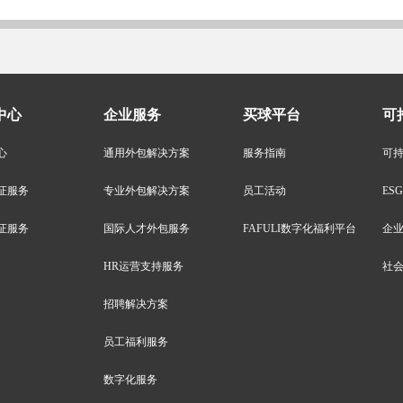
中心
企业服务
买球平台
可
心
通用外包解决方案
服务指南
可
证服务
专业外包解决方案
员工活动
ES
证服务
国际人才外包服务
FAFULI数字化福利平台
企
HR运营支持服务
社
招聘解决方案
员工福利服务
数字化服务