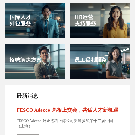
最新消息
FESCO Adecco 亮相上交会，共话人才新机遇
FESCO Adecco 外企德科上海公司受邀参加第十二届中国
（上海）...