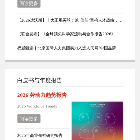
阅读更多
【2026达沃斯】十大正规买球：以"信任"重构人才战略，破除AI时代企业转型误区
【联合发布】《全球顶尖科学家流动与合作报告2026》首发
权威甄选｜北京国际人力集团实力入选人民网"中国品牌日"展示品牌
白皮书与年度报告
2026 劳动力趋势报告
2026 Workforce Trends
阅读更多
2025年商业领袖研究报告