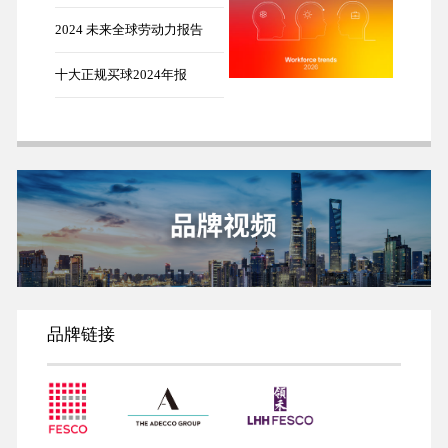
2024 未来全球劳动力报告
十大正规买球2024年报
品牌链接