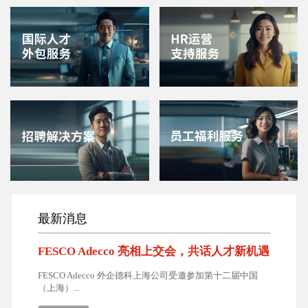
最新消息
FESCO Adecco 亮相上交会，共话人才新机遇
FESCO Adecco 外企德科上海公司受邀参加第十二届中国
（上海）...