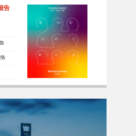
势报告
报告
报告