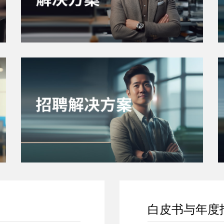
白皮书与年度