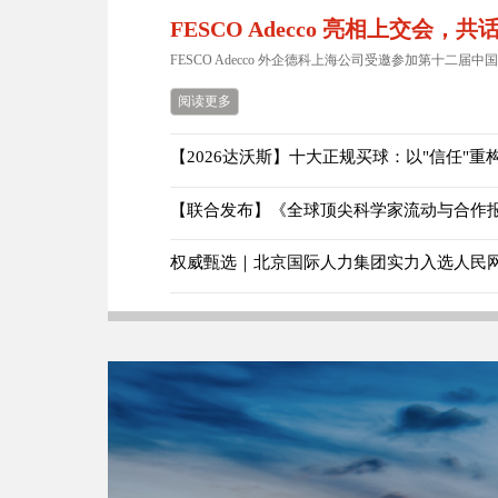
FESCO Adecco 亮相上交会，
FESCO Adecco 外企德科上海公司受邀参加第十二届中国
阅读更多
【联合发布】《全球顶尖科学家流动与合作报告
权威甄选｜北京国际人力集团实力入选人民网