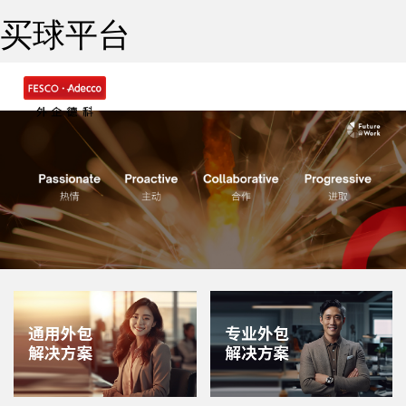
买球平台
Togg
navig