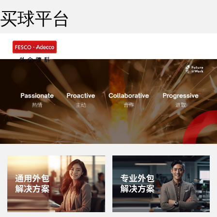
买球平台
Togg
navig