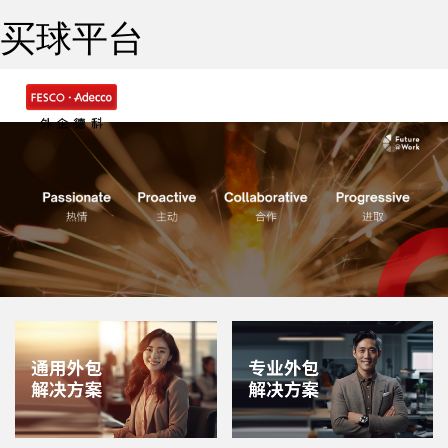
买球平台
Togg
navig