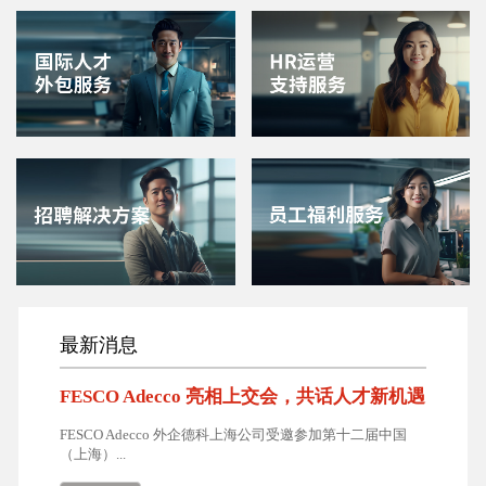
最新消息
FESCO Adecco 亮相上交会，共话人才新机遇
FESCO Adecco 外企德科上海公司受邀参加第十二届中国
（上海）...