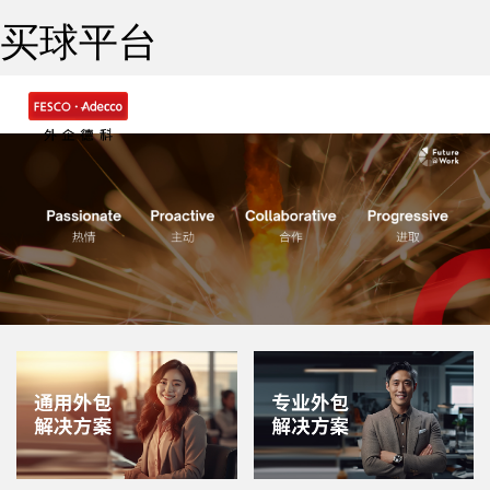
买球平台
Togg
navig