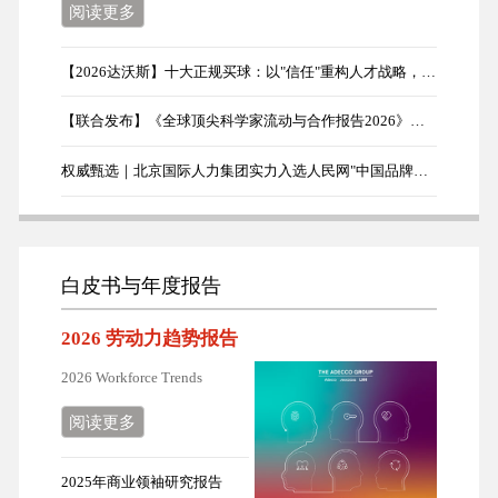
阅读更多
【2026达沃斯】十大正规买球：以"信任"重构人才战略，破除AI时代企业转型误区
【联合发布】《全球顶尖科学家流动与合作报告2026》首发
权威甄选｜北京国际人力集团实力入选人民网"中国品牌日"展示品牌
白皮书与年度报告
2026 劳动力趋势报告
2026 Workforce Trends
阅读更多
2025年商业领袖研究报告