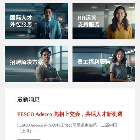
最新消息
FESCO Adecco 亮相上交会，共话人才新机遇
FESCO Adecco 外企德科上海公司受邀参加第十二届中国
（上海）...