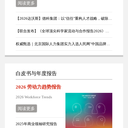
阅读更多
【2026达沃斯】德科集团：以"信任"重构人才战略，破除AI时代企业转型误区
【联合发布】《全球顶尖科学家流动与合作报告2026》首发
权威甄选｜北京国际人力集团实力入选人民网"中国品牌日"展示品牌
白皮书与年度报告
2026 劳动力趋势报告
2026 Workforce Trends
阅读更多
2025年商业领袖研究报告