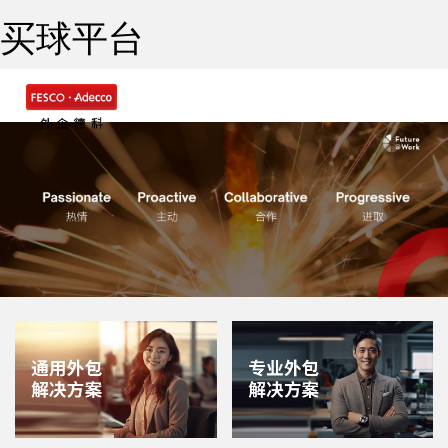
买球平台
Togg
navig