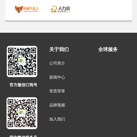
关于我们
全球服务
公司简介
新闻中心
官方微信订阅号
资质荣誉
品牌视频
加入我们