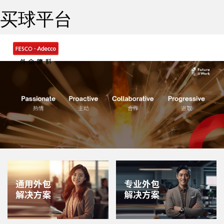
买球平台
Togg
navig