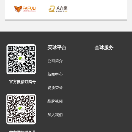
买球平台
全球服务
公司简介
新闻中心
官方微信订阅号
资质荣誉
品牌视频
加入我们