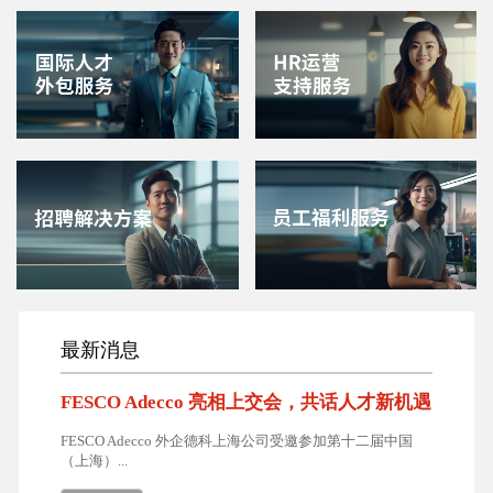
最新消息
FESCO Adecco 亮相上交会，共话人才新机遇
FESCO Adecco 外企德科上海公司受邀参加第十二届中国
（上海）...