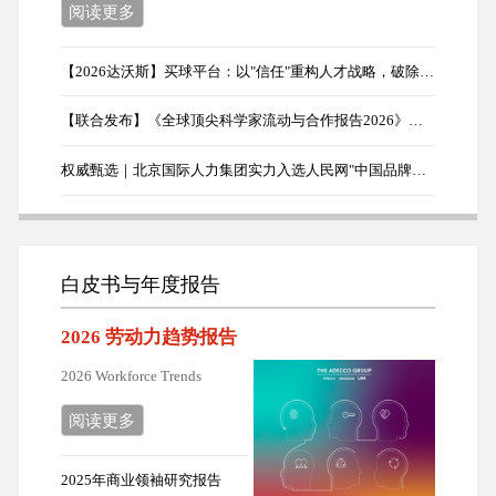
阅读更多
【2026达沃斯】买球平台：以"信任"重构人才战略，破除AI时代企业转型误区
【联合发布】《全球顶尖科学家流动与合作报告2026》首发
权威甄选｜北京国际人力集团实力入选人民网"中国品牌日"展示品牌
白皮书与年度报告
2026 劳动力趋势报告
2026 Workforce Trends
阅读更多
2025年商业领袖研究报告