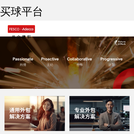
买球平台
Togg
navig