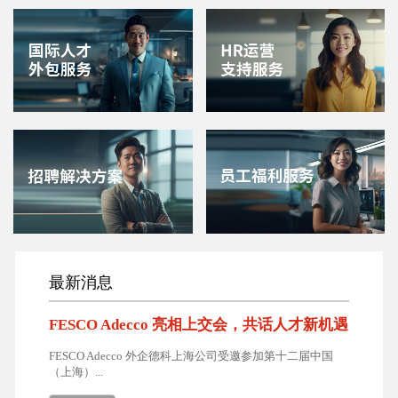
最新消息
FESCO Adecco 亮相上交会，共话人才新机遇
FESCO Adecco 外企德科上海公司受邀参加第十二届中国
（上海）...