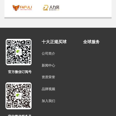
十大正规买球
全球服务
公司简介
新闻中心
官方微信订阅号
资质荣誉
品牌视频
加入我们