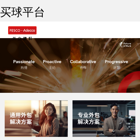
买球平台
Togg
navig