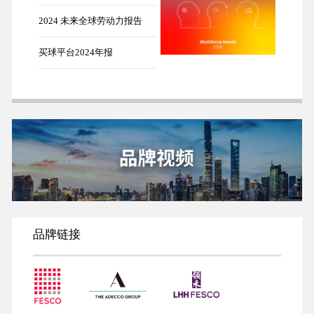
2024 未来全球劳动力报告
买球平台2024年报
品牌链接