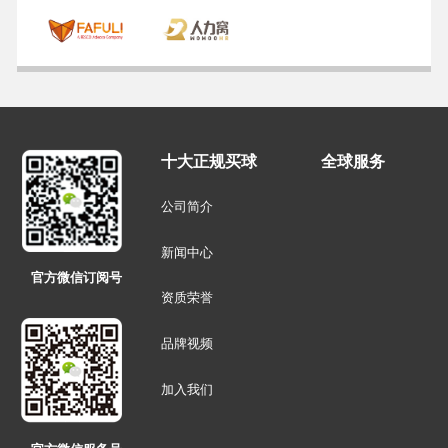
十大正规买球
全球服务
公司简介
新闻中心
官方微信订阅号
资质荣誉
品牌视频
加入我们