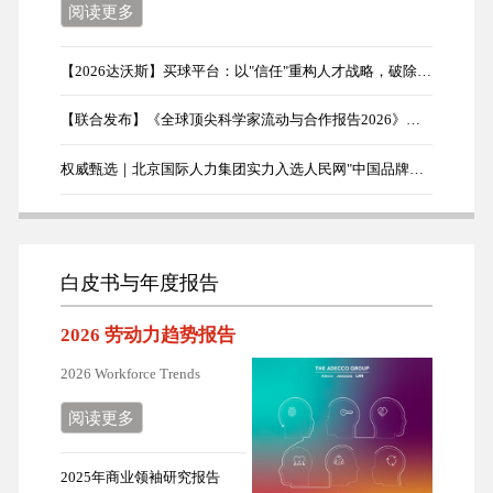
阅读更多
【2026达沃斯】买球平台：以"信任"重构人才战略，破除AI时代企业转型误区
【联合发布】《全球顶尖科学家流动与合作报告2026》首发
权威甄选｜北京国际人力集团实力入选人民网"中国品牌日"展示品牌
白皮书与年度报告
2026 劳动力趋势报告
2026 Workforce Trends
阅读更多
2025年商业领袖研究报告