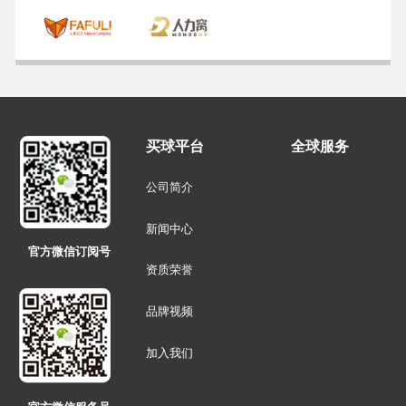
买球平台
全球服务
公司简介
新闻中心
官方微信订阅号
资质荣誉
品牌视频
加入我们