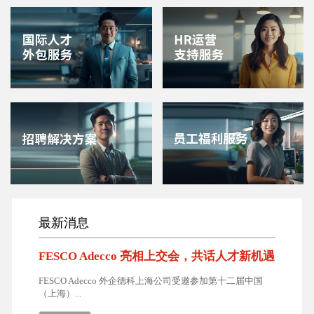
最新消息
FESCO Adecco 亮相上交会，共话人才新机遇
FESCO Adecco 外企德科上海公司受邀参加第十二届中国
（上海）...