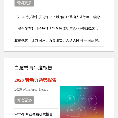
阅读更多
【2026达沃斯】买球平台：以"信任"重构人才战略，破除AI时代企业转型误区
【联合发布】《全球顶尖科学家流动与合作报告2026》首发
权威甄选｜北京国际人力集团实力入选人民网"中国品牌日"展示品牌
白皮书与年度报告
2026 劳动力趋势报告
2026 Workforce Trends
阅读更多
2025年商业领袖研究报告