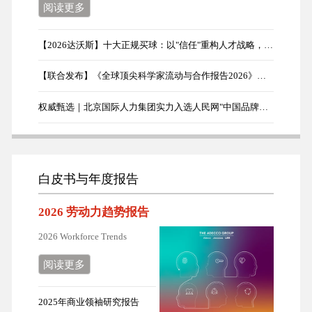
阅读更多
【2026达沃斯】十大正规买球：以"信任"重构人才战略，破除AI时代企业转型误区
【联合发布】《全球顶尖科学家流动与合作报告2026》首发
权威甄选｜北京国际人力集团实力入选人民网"中国品牌日"展示品牌
白皮书与年度报告
2026 劳动力趋势报告
2026 Workforce Trends
阅读更多
2025年商业领袖研究报告