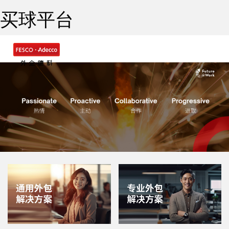
买球平台
Togg
navig