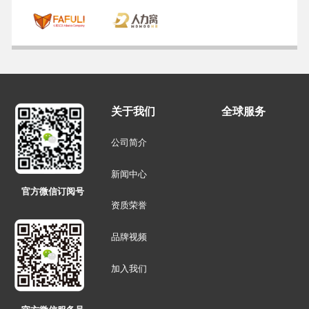
关于我们
全球服务
公司简介
新闻中心
官方微信订阅号
资质荣誉
品牌视频
加入我们