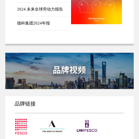
2024 未来全球劳动力报告
德科集团2024年报
品牌链接