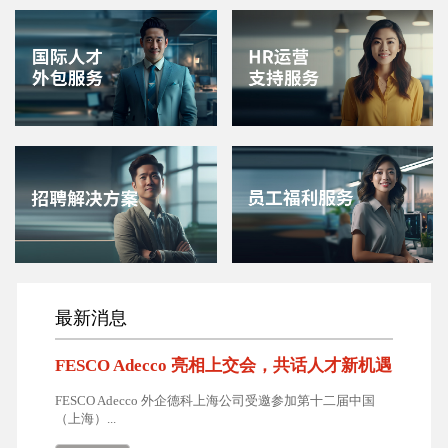
最新消息
FESCO Adecco 亮相上交会，共话人才新机遇
FESCO Adecco 外企德科上海公司受邀参加第十二届中国
（上海）...