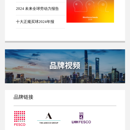
2024 未来全球劳动力报告
十大正规买球2024年报
品牌链接